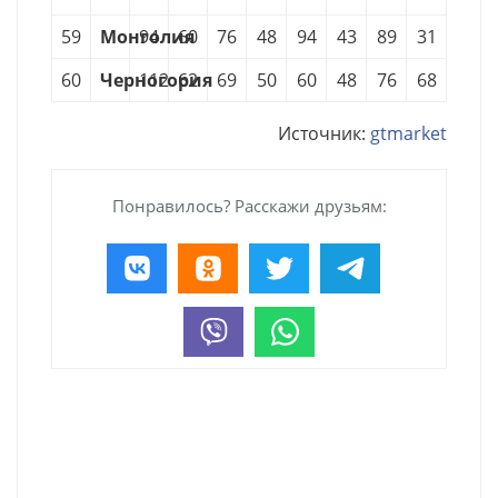
59
Монголия
94
60
76
48
94
43
89
31
60
Черногория
112
62
69
50
60
48
76
68
Источник:
gtmarket
Понравилось? Расскажи друзьям: