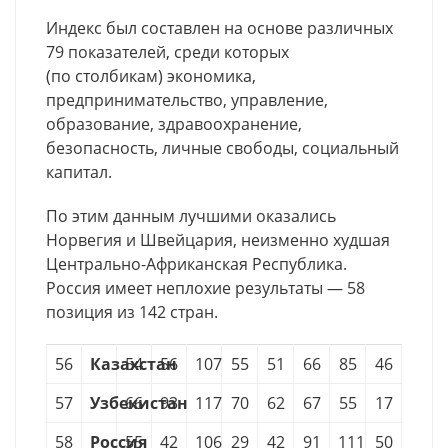
Индекс был составлен на основе различных
79 показателей, среди которых
(по столбикам) экономика,
предпринимательство, управление,
образование, здравоохранение,
безопасность, личные свободы, социальный
капитал.
По этим данным лучшими оказались
Норвегия и Швейцария, неизменно худшая
Центрально-Африканская Республика.
Россия имеет неплохие результаты — 58
позиция из 142 стран.
56
Казахстан
54
56
107
55
51
66
85
46
57
Узбекистан
66
93
117
70
62
67
55
17
58
Россия
55
42
106
29
42
91
111
50