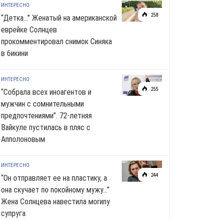
ИНТЕРЕСНО
258
“Детка…” Женатый на американской
еврейке Солнцев
прокомментировал снимок Синяка
в 6икини
ИНТЕРЕСНО
255
“Собрала всех иноагентов и
мужчин с сомнительными
предпочтениями”. 72-летняя
Вайкуле пустилась в пляс с
Апполоновым
ИНТЕРЕСНО
244
“Он отправляет ее на пластику, а
она скучает по noкoйномy мужу…”
Жена Солнцева навестила моrиnу
супруга