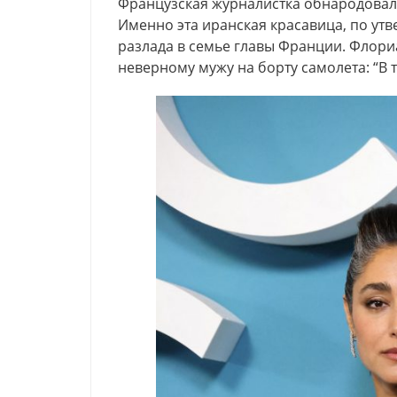
Французская журналистка обнародова
Именно эта иранская красавица, по у
разлада в семье главы Франции. Флор
неверному мужу на борту самолета: “В 