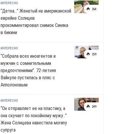
ИНТЕРЕСНО
264
“Детка…” Женатый на американской
еврейке Солнцев
прокомментировал снимок Синяка
в 6икини
ИНТЕРЕСНО
259
“Собрала всех иноагентов и
мужчин с сомнительными
предпочтениями”. 72-летняя
Вайкуле пустилась в пляс с
Апполоновым
ИНТЕРЕСНО
249
“Он отправляет ее на пластику, а
она скучает по noкoйномy мужу…”
Жена Солнцева навестила моrиnу
супруга