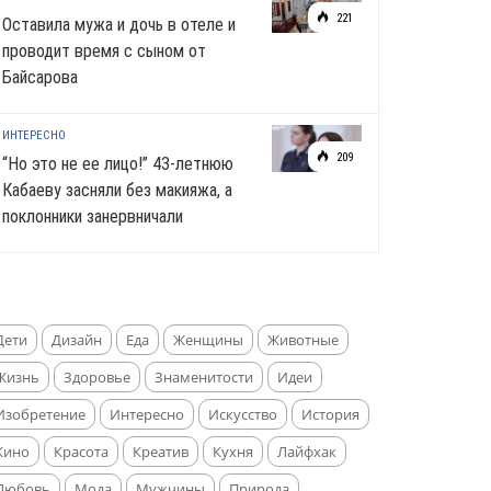
221
Оставила мужа и дочь в отеле и
проводит время с сыном от
Байсарова
ИНТЕРЕСНО
209
“Но это не ее лицо!” 43-летнюю
Кабаеву засняли без макияжа, а
поклонники занервничали
Дети
Дизайн
Еда
Женщины
Животные
Жизнь
Здоровье
Знаменитости
Идеи
Изобретение
Интересно
Искусство
История
Кино
Красота
Креатив
Кухня
Лайфхак
Любовь
Мода
Мужчины
Природа