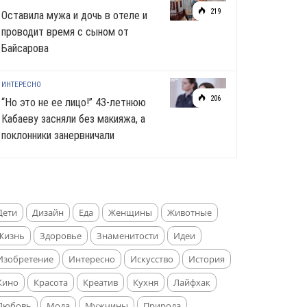
219
Оставила мужа и дочь в отеле и
проводит время с сыном от
Байсарова
ИНТЕРЕСНО
206
“Но это не ее лицо!” 43-летнюю
Кабаеву засняли без макияжа, а
поклонники занервничали
Дети
Дизайн
Еда
Женщины
Животные
Жизнь
Здоровье
Знаменитости
Идеи
Изобретение
Интересно
Искусство
История
Кино
Красота
Креатив
Кухня
Лайфхак
Любовь
Мода
Мужчины
Природа