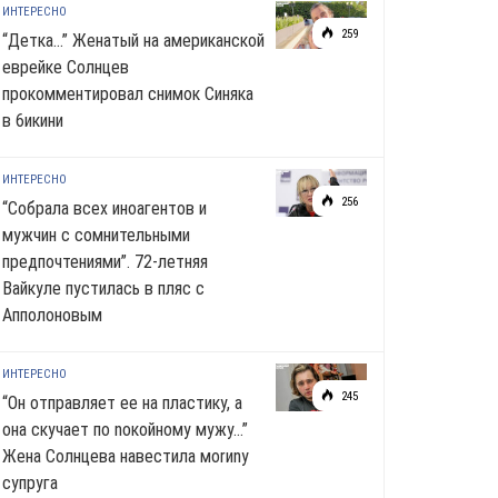
ИНТЕРЕСНО
259
“Детка…” Женатый на американской
еврейке Солнцев
прокомментировал снимок Синяка
в 6икини
ИНТЕРЕСНО
256
“Собрала всех иноагентов и
мужчин с сомнительными
предпочтениями”. 72-летняя
Вайкуле пустилась в пляс с
Апполоновым
ИНТЕРЕСНО
245
“Он отправляет ее на пластику, а
она скучает по noкoйномy мужу…”
Жена Солнцева навестила моrиnу
супруга