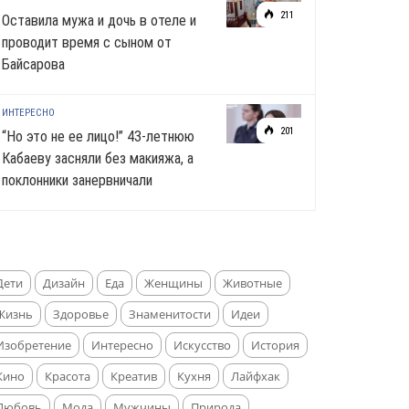
211
Оставила мужа и дочь в отеле и
проводит время с сыном от
Байсарова
ИНТЕРЕСНО
201
“Но это не ее лицо!” 43-летнюю
Кабаеву засняли без макияжа, а
поклонники занервничали
Дети
Дизайн
Еда
Женщины
Животные
Жизнь
Здоровье
Знаменитости
Идеи
Изобретение
Интересно
Искусство
История
Кино
Красота
Креатив
Кухня
Лайфхак
Любовь
Мода
Мужчины
Природа