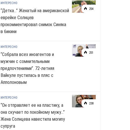
ИНТЕРЕСНО
254
“Детка…” Женатый на американской
еврейке Солнцев
прокомментировал снимок Синяка
в 6икини
ИНТЕРЕСНО
251
“Собрала всех иноагентов и
мужчин с сомнительными
предпочтениями”. 72-летняя
Вайкуле пустилась в пляс с
Апполоновым
ИНТЕРЕСНО
238
“Он отправляет ее на пластику, а
она скучает по noкoйномy мужу…”
Жена Солнцева навестила моrиnу
супруга