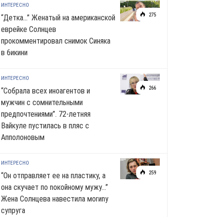
ИНТЕРЕСНО
275
“Детка…” Женатый на американской
еврейке Солнцев
прокомментировал снимок Синяка
в 6икини
ИНТЕРЕСНО
266
“Собрала всех иноагентов и
мужчин с сомнительными
предпочтениями”. 72-летняя
Вайкуле пустилась в пляс с
Апполоновым
ИНТЕРЕСНО
259
“Он отправляет ее на пластику, а
она скучает по noкoйномy мужу…”
Жена Солнцева навестила моrиnу
супруга