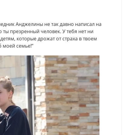
едник Анджелины не так давно написал на
о ты презренный человек. У тебя нет ни
етям, которые дрожат от страха в твоем
б моей семье!”