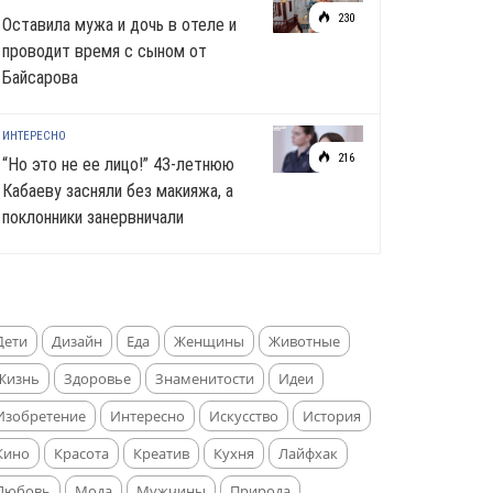
230
Оставила мужа и дочь в отеле и
проводит время с сыном от
Байсарова
ИНТЕРЕСНО
216
“Но это не ее лицо!” 43-летнюю
Кабаеву засняли без макияжа, а
поклонники занервничали
Дети
Дизайн
Еда
Женщины
Животные
Жизнь
Здоровье
Знаменитости
Идеи
Изобретение
Интересно
Искусство
История
Кино
Красота
Креатив
Кухня
Лайфхак
Любовь
Мода
Мужчины
Природа