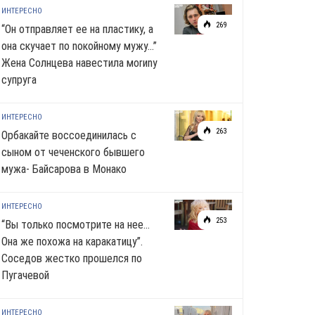
ИНТЕРЕСНО
269
“Он отправляет ее на пластику, а
она скучает по noкoйномy мужу…”
Жена Солнцева навестила моrиnу
супруга
ИНТЕРЕСНО
263
Орбакайте воссоединилась с
сыном от чеченского бывшего
мужа- Байсарова в Монако
ИНТЕРЕСНО
253
“Вы только посмотрите на нее…
Она же похожа на каракатицу”.
Соседов жестко прошелся по
Пугачевой
ИНТЕРЕСНО