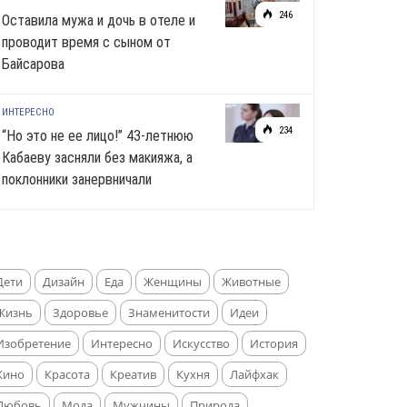
246
Оставила мужа и дочь в отеле и
проводит время с сыном от
Байсарова
ИНТЕРЕСНО
234
“Но это не ее лицо!” 43-летнюю
Кабаеву засняли без макияжа, а
поклонники занервничали
Дети
Дизайн
Еда
Женщины
Животные
Жизнь
Здоровье
Знаменитости
Идеи
Изобретение
Интересно
Искусство
История
Кино
Красота
Креатив
Кухня
Лайфхак
Любовь
Мода
Мужчины
Природа