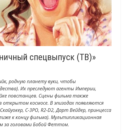
ничный спецвыпуск (ТВ)»
йк, родную планету вуки, чтобы
дества). Их преследуют агенты Империи,
йке повстанцев. Сцены фильма также
в открытом космосе. В эпизодах появляются
Скайуокер, C-3PO, R2-D2, Дарт Вейдер, принцесса
лиже к концу фильма). Мультипликационная
м за головами Бобой Феттом.