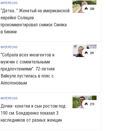
ИНТЕРЕСНО
288
“Детка…” Женатый на американской
еврейке Солнцев
прокомментировал снимок Синяка
в 6икини
ИНТЕРЕСНО
281
“Собрала всех иноагентов и
мужчин с сомнительными
предпочтениями”. 72-летняя
Вайкуле пустилась в пляс с
Апполоновым
ИНТЕРЕСНО
270
Дочки- кокетки и сын ростом под
190 см. Бондаренко показал 3
наследников от разных женщин