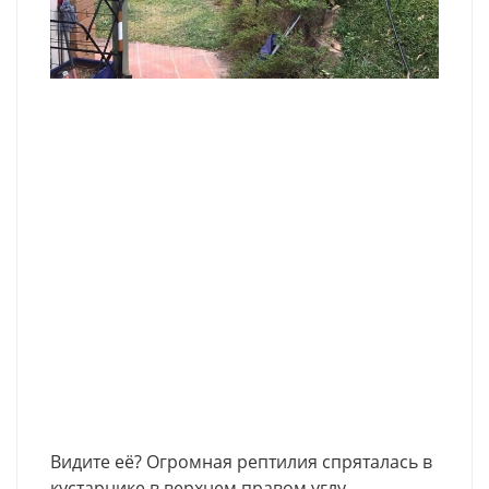
Видите её? Огромная рептилия спряталась в
кустарнике в верхнем правом углу