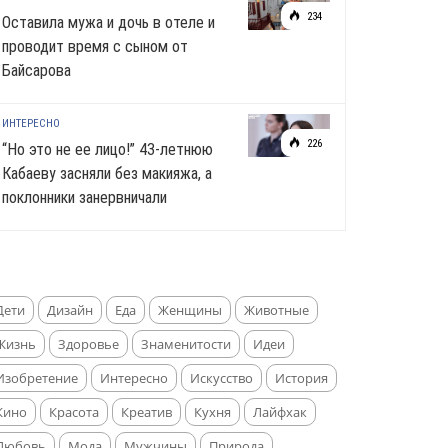
234
Оставила мужа и дочь в отеле и
проводит время с сыном от
Байсарова
ИНТЕРЕСНО
226
“Но это не ее лицо!” 43-летнюю
Кабаеву засняли без макияжа, а
поклонники занервничали
Дети
Дизайн
Еда
Женщины
Животные
Жизнь
Здоровье
Знаменитости
Идеи
Изобретение
Интересно
Искусство
История
Кино
Красота
Креатив
Кухня
Лайфхак
Любовь
Мода
Мужчины
Природа