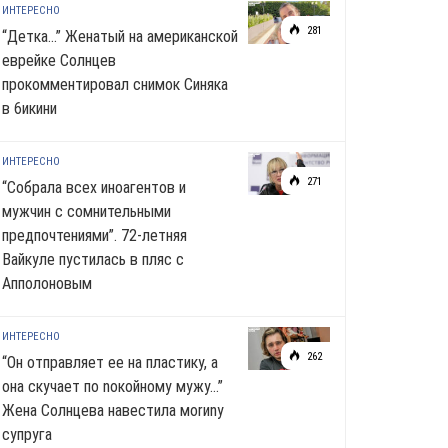
ИНТЕРЕСНО
281
“Детка…” Женатый на американской
еврейке Солнцев
прокомментировал снимок Синяка
в 6икини
ИНТЕРЕСНО
271
“Собрала всех иноагентов и
мужчин с сомнительными
предпочтениями”. 72-летняя
Вайкуле пустилась в пляс с
Апполоновым
ИНТЕРЕСНО
262
“Он отправляет ее на пластику, а
она скучает по noкoйномy мужу…”
Жена Солнцева навестила моrиnу
супруга