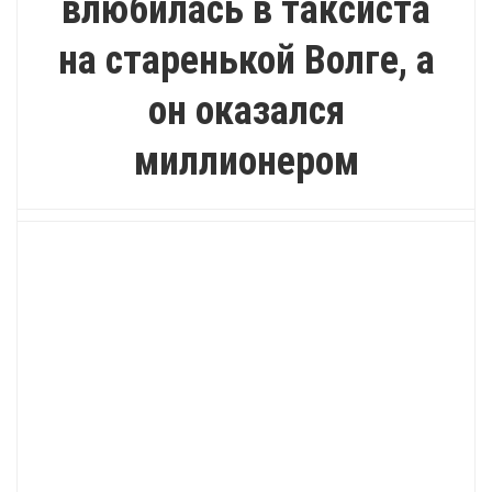
влюбилась в таксиста
на старенькой Волге, а
он оказался
миллионером