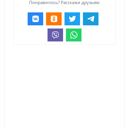
Понравилось? Расскажи друзьям: