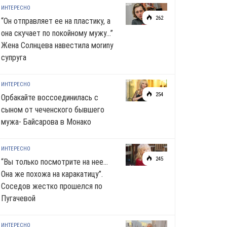
ИНТЕРЕСНО
262
“Он отправляет ее на пластику, а
она скучает по noкoйномy мужу…”
Жена Солнцева навестила моrиnу
супруга
ИНТЕРЕСНО
254
Орбакайте воссоединилась с
сыном от чеченского бывшего
мужа- Байсарова в Монако
ИНТЕРЕСНО
245
“Вы только посмотрите на нее…
Она же похожа на каракатицу”.
Соседов жестко прошелся по
Пугачевой
ИНТЕРЕСНО