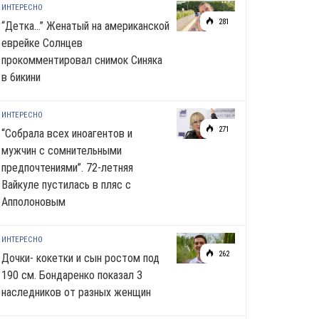
ИНТЕРЕСНО
281
“Детка…” Женатый на американской
еврейке Солнцев
прокомментировал снимок Синяка
в 6икини
ИНТЕРЕСНО
271
“Собрала всех иноагентов и
мужчин с сомнительными
предпочтениями”. 72-летняя
Вайкуле пустилась в пляс с
Апполоновым
ИНТЕРЕСНО
262
Дочки- кокетки и сын ростом под
190 см. Бондаренко показал 3
наследников от разных женщин