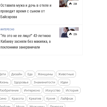
234
Оставила мужа и дочь в отеле и
проводит время с сыном от
Байсарова
ИНТЕРЕСНО
226
“Но это не ее лицо!” 43-летнюю
Кабаеву засняли без макияжа, а
поклонники занервничали
Дети
Дизайн
Еда
Женщины
Животные
Жизнь
Здоровье
Знаменитости
Идеи
Изобретение
Интересно
Искусство
История
Кино
Красота
Креатив
Кухня
Лайфхак
Любовь
Мода
Мужчины
Природа