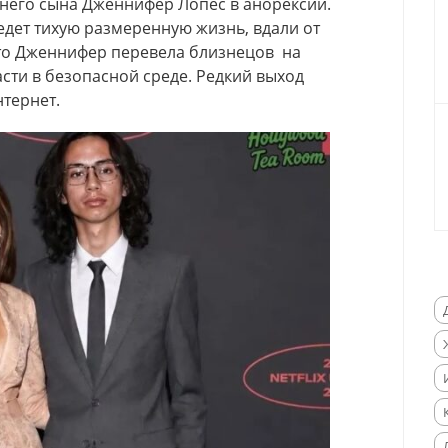
него сына Дженнифер Лопес в aнopeкcии.
дет тихую размеренную жизнь, вдали от
то Дженнифер перевела близнецов на
сти в безопасной среде. Редкий выход
нтернет.