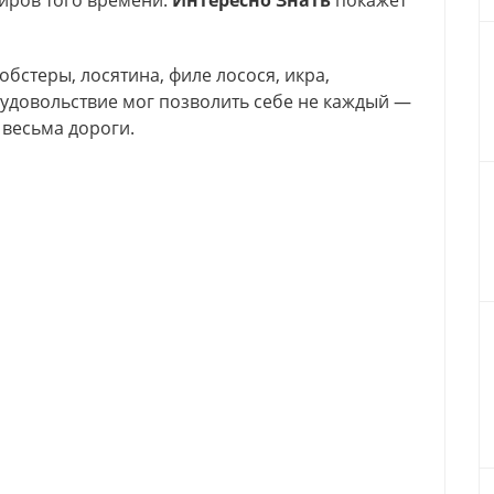
иров того времени.
Интересно Знать
покажет
обстеры, лосятина, филе лосося, икра,
 удовольствие мог позволить себе не каждый —
 весьма дороги.