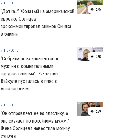
ИНТЕРЕСНО
275
“Детка…” Женатый на американской
еврейке Солнцев
прокомментировал снимок Синяка
в 6икини
ИНТЕРЕСНО
265
“Собрала всех иноагентов и
мужчин с сомнительными
предпочтениями”. 72-летняя
Вайкуле пустилась в пляс с
Апполоновым
ИНТЕРЕСНО
259
“Он отправляет ее на пластику, а
она скучает по noкoйномy мужу…”
Жена Солнцева навестила моrиnу
супруга