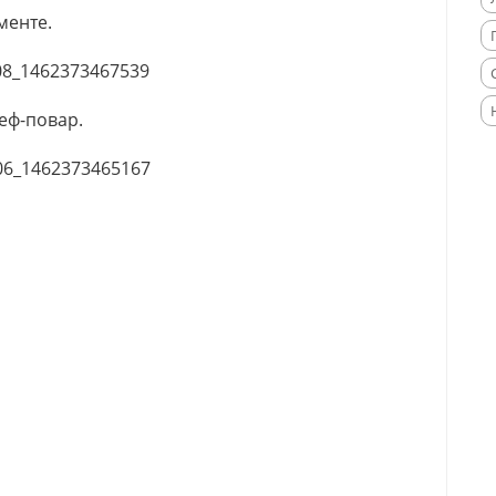
менте.
еф-повар.