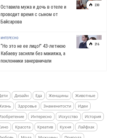
230
Оставила мужа и дочь в отеле и
проводит время с сыном от
Байсарова
ИНТЕРЕСНО
216
“Но это не ее лицо!” 43-летнюю
Кабаеву засняли без макияжа, а
поклонники занервничали
Дети
Дизайн
Еда
Женщины
Животные
Жизнь
Здоровье
Знаменитости
Идеи
Изобретение
Интересно
Искусство
История
Кино
Красота
Креатив
Кухня
Лайфхак
Любовь
Мода
Мужчины
Природа