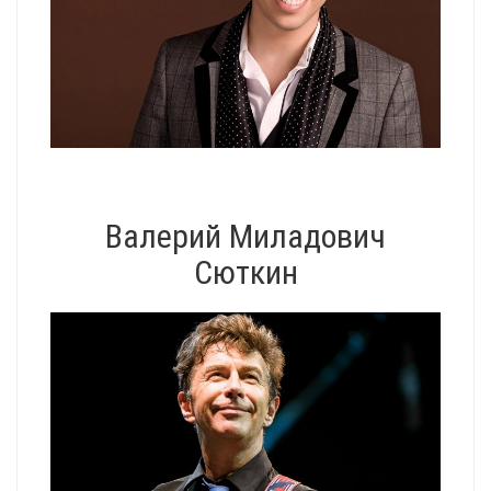
Валерий Миладович
Сюткин