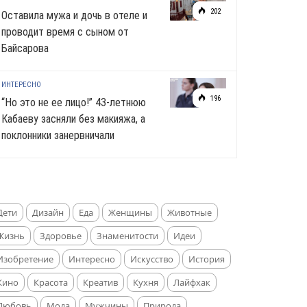
202
Оставила мужа и дочь в отеле и
проводит время с сыном от
Байсарова
ИНТЕРЕСНО
196
“Но это не ее лицо!” 43-летнюю
Кабаеву засняли без макияжа, а
поклонники занервничали
Дети
Дизайн
Еда
Женщины
Животные
Жизнь
Здоровье
Знаменитости
Идеи
Изобретение
Интересно
Искусство
История
Кино
Красота
Креатив
Кухня
Лайфхак
Любовь
Мода
Мужчины
Природа