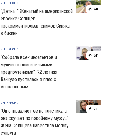
ИНТЕРЕСНО
248
“Детка…” Женатый на американской
еврейке Солнцев
прокомментировал снимок Синяка
в 6икини
ИНТЕРЕСНО
241
“Собрала всех иноагентов и
мужчин с сомнительными
предпочтениями”. 72-летняя
Вайкуле пустилась в пляс с
Апполоновым
ИНТЕРЕСНО
231
“Он отправляет ее на пластику, а
она скучает по noкoйномy мужу…”
Жена Солнцева навестила моrиnу
супруга