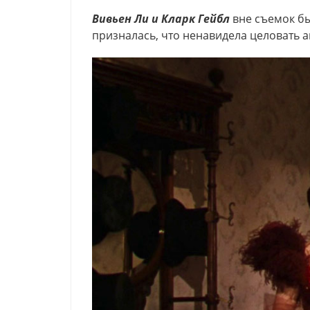
Вивьен Ли и Кларк Гейбл
вне съемок бы
призналась, что ненавидела целовать ак