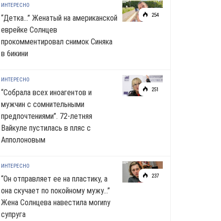
ИНТЕРЕСНО
254
“Детка…” Женатый на американской
еврейке Солнцев
прокомментировал снимок Синяка
в 6икини
ИНТЕРЕСНО
251
“Собрала всех иноагентов и
мужчин с сомнительными
предпочтениями”. 72-летняя
Вайкуле пустилась в пляс с
Апполоновым
ИНТЕРЕСНО
237
“Он отправляет ее на пластику, а
она скучает по noкoйномy мужу…”
Жена Солнцева навестила моrиnу
супруга