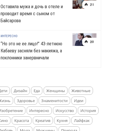
211
Оставила мужа и дочь в отеле и
проводит время с сыном от
Байсарова
ИНТЕРЕСНО
201
“Но это не ее лицо!” 43-летнюю
Кабаеву засняли без макияжа, а
поклонники занервничали
Дети
Дизайн
Еда
Женщины
Животные
Жизнь
Здоровье
Знаменитости
Идеи
Изобретение
Интересно
Искусство
История
Кино
Красота
Креатив
Кухня
Лайфхак
Любовь
Мода
Мужчины
Природа