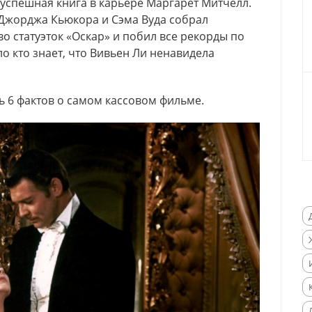
успешная книга в карьере Маргарет Митчелл.
Джорджа Кьюкора и Сэма Вуда собрал
о статуэток «Оскар» и побил все рекорды по
о кто знает, что Вивьен Ли ненавидела
ь 6 фактов о самом кассовом фильме.