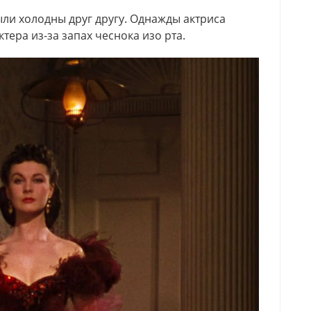
ли холодны друг другу. Однажды актриса
тера из-за запах чеснока изо рта.