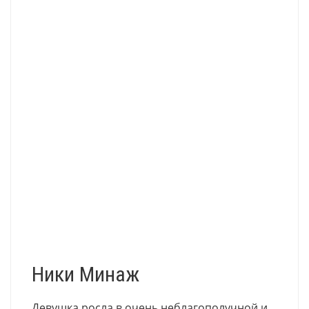
Ники Минаж
Девушка росла в очень неблагополучной и