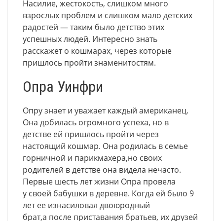
Насилие
,
жестокость
,
слишком много
взрослых проблем и слишком мало детских
радостей — таким было детство этих
успешных людей. Интересно знать
расскажет о кошмарах, через которые
пришлось пройти знаменитостям.
Опра Уинфри
Опру знает и уважает каждый американец.
Она добилась огромного успеха, но в
детстве ей пришлось пройти через
настоящий кошмар. Она родилась в семье
горничной и парикмахера
,
но своих
родителей в детстве она видела нечасто.
Первые шесть лет жизни Опра провела
у своей бабушки в деревне. Когда ей было 9
лет ее изнасиловал двоюродный
брат
,
а после приставания братьев
,
их друзей