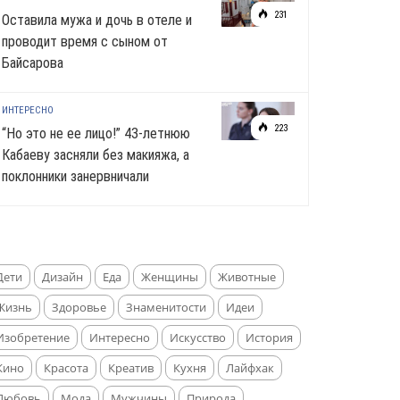
231
Оставила мужа и дочь в отеле и
проводит время с сыном от
Байсарова
ИНТЕРЕСНО
223
“Но это не ее лицо!” 43-летнюю
Кабаеву засняли без макияжа, а
поклонники занервничали
Дети
Дизайн
Еда
Женщины
Животные
Жизнь
Здоровье
Знаменитости
Идеи
Изобретение
Интересно
Искусство
История
Кино
Красота
Креатив
Кухня
Лайфхак
Любовь
Мода
Мужчины
Природа