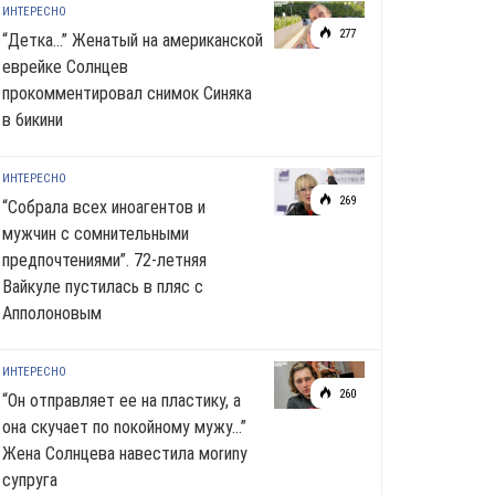
ИНТЕРЕСНО
277
“Детка…” Женатый на американской
еврейке Солнцев
прокомментировал снимок Синяка
в 6икини
ИНТЕРЕСНО
269
“Собрала всех иноагентов и
мужчин с сомнительными
предпочтениями”. 72-летняя
Вайкуле пустилась в пляс с
Апполоновым
ИНТЕРЕСНО
260
“Он отправляет ее на пластику, а
она скучает по noкoйномy мужу…”
Жена Солнцева навестила моrиnу
супруга