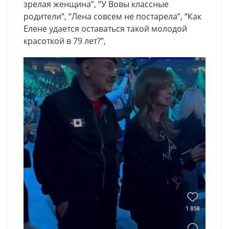
зрелая женщина”, “У Вовы классные
родители”, “Лена совсем не постарела”, “Как
Елене удается оставаться такой молодой
красоткой в 79 лет?”,