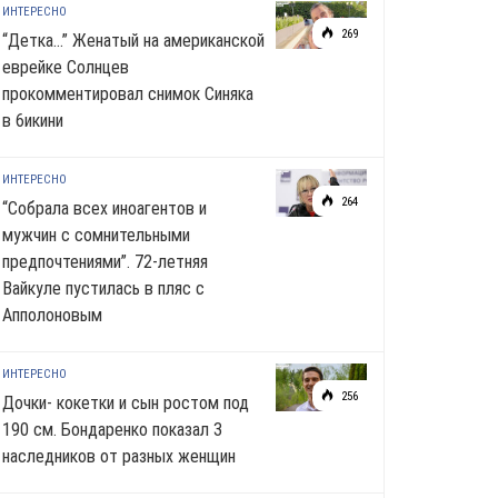
ИНТЕРЕСНО
269
“Детка…” Женатый на американской
еврейке Солнцев
прокомментировал снимок Синяка
в 6икини
ИНТЕРЕСНО
264
“Собрала всех иноагентов и
мужчин с сомнительными
предпочтениями”. 72-летняя
Вайкуле пустилась в пляс с
Апполоновым
ИНТЕРЕСНО
256
Дочки- кокетки и сын ростом под
190 см. Бондаренко показал 3
наследников от разных женщин