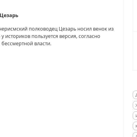
Цезарь
евнерисмский полководец Цезарь носил венок из
 у историков пользуется версия, согласно
 бессмертной власти.