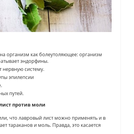
 на организм как болеутоляющее: организм
батывает эндорфины.
т нервную систему.
упы эпилепсии
.
ых путей.
лист против моли
или, что лавровый лист можно применять и в
ет тараканов и моль. Правда, это касается