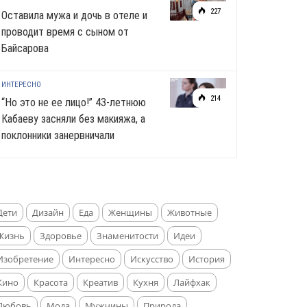
227
Оставила мужа и дочь в отеле и
проводит время с сыном от
Байсарова
ИНТЕРЕСНО
214
“Но это не ее лицо!” 43-летнюю
Кабаеву засняли без макияжа, а
поклонники занервничали
Дети
Дизайн
Еда
Женщины
Животные
Жизнь
Здоровье
Знаменитости
Идеи
Изобретение
Интересно
Искусство
История
Кино
Красота
Креатив
Кухня
Лайфхак
Любовь
Мода
Мужчины
Природа