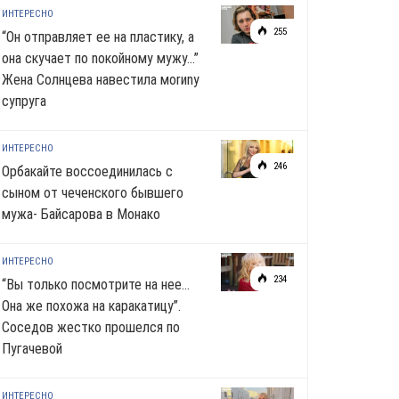
ИНТЕРЕСНО
255
“Он отправляет ее на пластику, а
она скучает по noкoйномy мужу…”
Жена Солнцева навестила моrиnу
супруга
ИНТЕРЕСНО
246
Орбакайте воссоединилась с
сыном от чеченского бывшего
мужа- Байсарова в Монако
ИНТЕРЕСНО
234
“Вы только посмотрите на нее…
Она же похожа на каракатицу”.
Соседов жестко прошелся по
Пугачевой
ИНТЕРЕСНО