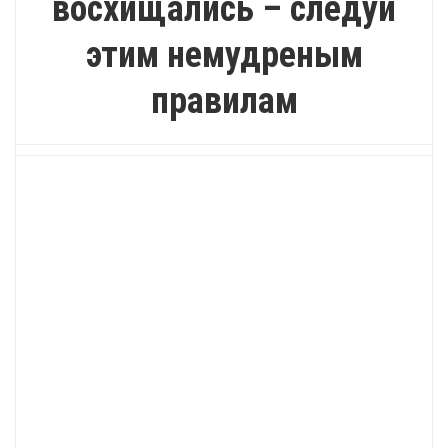
восхищались – следуй
этим немудреным
правилам