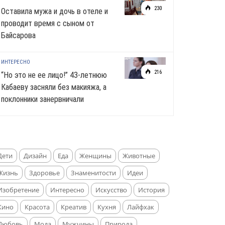
230
Оставила мужа и дочь в отеле и
проводит время с сыном от
Байсарова
ИНТЕРЕСНО
216
“Но это не ее лицо!” 43-летнюю
Кабаеву засняли без макияжа, а
поклонники занервничали
Дети
Дизайн
Еда
Женщины
Животные
Жизнь
Здоровье
Знаменитости
Идеи
Изобретение
Интересно
Искусство
История
Кино
Красота
Креатив
Кухня
Лайфхак
Любовь
Мода
Мужчины
Природа