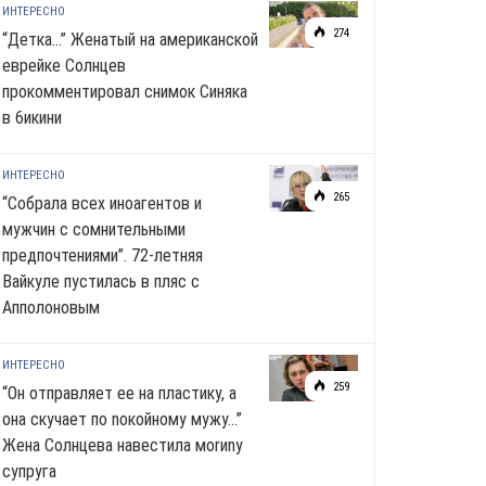
ИНТЕРЕСНО
274
“Детка…” Женатый на американской
еврейке Солнцев
прокомментировал снимок Синяка
в 6икини
ИНТЕРЕСНО
265
“Собрала всех иноагентов и
мужчин с сомнительными
предпочтениями”. 72-летняя
Вайкуле пустилась в пляс с
Апполоновым
ИНТЕРЕСНО
259
“Он отправляет ее на пластику, а
она скучает по noкoйномy мужу…”
Жена Солнцева навестила моrиnу
супруга