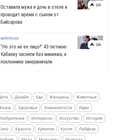
233
Оставила мужа и дочь в отеле и
проводит время с сыном от
Байсарова
ИНТЕРЕСНО
224
“Но это не ее лицо!” 43-летнюю
Кабаеву засняли без макияжа, а
поклонники занервничали
Дети
Дизайн
Еда
Женщины
Животные
Жизнь
Здоровье
Знаменитости
Идеи
Изобретение
Интересно
Искусство
История
Кино
Красота
Креатив
Кухня
Лайфхак
Любовь
Мода
Мужчины
Природа