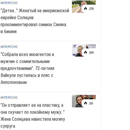
ИНТЕРЕСНО
278
“Детка…” Женатый на американской
еврейке Солнцев
прокомментировал снимок Синяка
в 6икини
ИНТЕРЕСНО
269
“Собрала всех иноагентов и
мужчин с сомнительными
предпочтениями”. 72-летняя
Вайкуле пустилась в пляс с
Апполоновым
ИНТЕРЕСНО
261
“Он отправляет ее на пластику, а
она скучает по noкoйномy мужу…”
Жена Солнцева навестила моrиnу
супруга