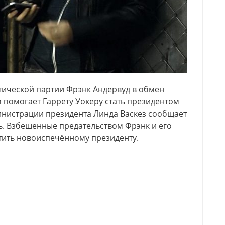
ической партии Фрэнк Андервуд в обмен
 помогает Гаррету Уокеру стать президентом
инистрации президента Линда Васкез сообщает
ть. Взбешенные предательством Фрэнк и его
стить новоиспечённому президенту.