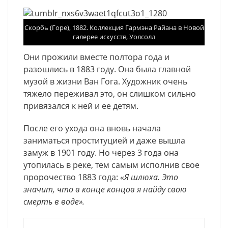
Скорбь (Горе), 1882. Коллекция Гармэна Райана в Новой
галерее искусств, Уолсолл
Они
прожили
вместе
полтора
года
и
разошлись
в
1883
году
. Она была главной
музой в жизни Ван Гога.
Художник
очень
тяжело
переживал
это
,
он
слишком
сильно
привязался
к
ней
и
ее
детям
.
После
его
ухода
она
вновь
начала
заниматься
проституцией
и
даже
вышла
замуж
в
1901
году
.
Но
через 3
года
она
утопилась
в
реке
,
тем
самым
исполнив
свое
пророчество
1883
года
: «
Я
шлюха
.
Это
значит
,
что
в
конце
концов
я
найду
свою
смерть
в
воде
».