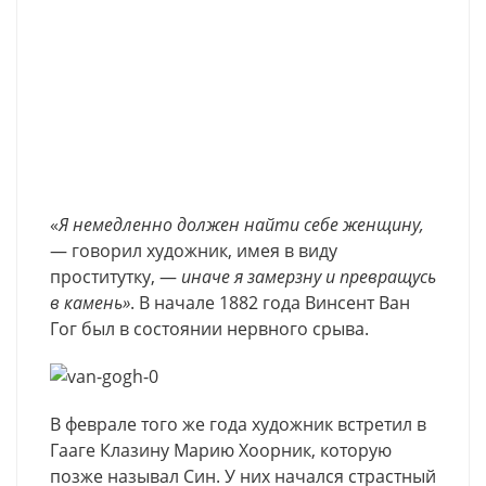
«
Я
немедленно
должен
найти
себе
женщину
,
—
говорил
художник
,
имея
в
виду
проститутку
, —
иначе
я
замерзну
и
превращусь
в
камень
»
.
В
начале
1882
года
Винсент Ван
Гог
был
в
состоянии
нервного
срыва
.
В
феврале
того
же
года
художник
встретил
в
Гааге
Клазину
Марию
Хоорник
,
которую
позже
называл
Син
.
У
них
начался
страстный