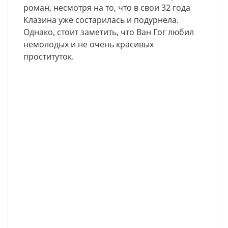
роман
,
несмотря
на
то
,
что
в
свои
32
года
Клазина
уже
состарилась
и
подурнела
.
Однако
,
стоит
заметить
,
что
Ван
Гог
любил
немолодых
и
не
очень
красивых
проституток
.