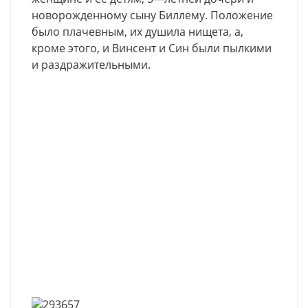
новорожденному
сыну
Биллему
.
Положение
было
плачевным
,
их
душила
нищета
,
а
,
кроме
этого
,
и
Винсент
и
Син
были
пылкими
и
раздражительными
.