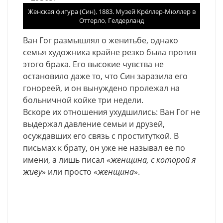
Женская фигура (Син), 1883. Музей Крёллер-Мюллер в
Оттерло, Гелдерланд
Ван
Гог
размышлял
о
женитьбе
,
однако
семья
художника
крайне
резко
была
против
этого
брака
.
Его
высокие
чувства
не
остановило
даже
то
,
что
Син
заразила
его
гонореей
,
и
он
вынуждено
пролежал
на
больничной
койке
три
недели
.
Вскоре
их
отношения
ухудшились
:
Ван
Гог
не
выдержал
давление
семьи
и
друзей
,
осуждавших
его
связь
с
проституткой
.
В
письмах
к
брату
,
он
уже
не
называл
ее
по
имени
,
а
лишь
писал
«
женщина
,
с
которой
я
живу
»
или
просто
«
женщина
».