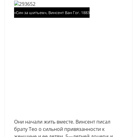
«Син за шитьем», Винсент Ван Гог. 1883
Они
начали
жить
вместе
.
Винсент
писал
брату
Тео
о
сильной
привязанности
к
женщине
и
ее
детям
,
5
—
летней
дочери
и