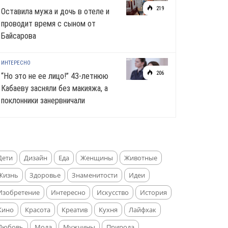
219
Оставила мужа и дочь в отеле и
проводит время с сыном от
Байсарова
ИНТЕРЕСНО
206
“Но это не ее лицо!” 43-летнюю
Кабаеву засняли без макияжа, а
поклонники занервничали
Дети
Дизайн
Еда
Женщины
Животные
Жизнь
Здоровье
Знаменитости
Идеи
Изобретение
Интересно
Искусство
История
Кино
Красота
Креатив
Кухня
Лайфхак
Любовь
Мода
Мужчины
Природа