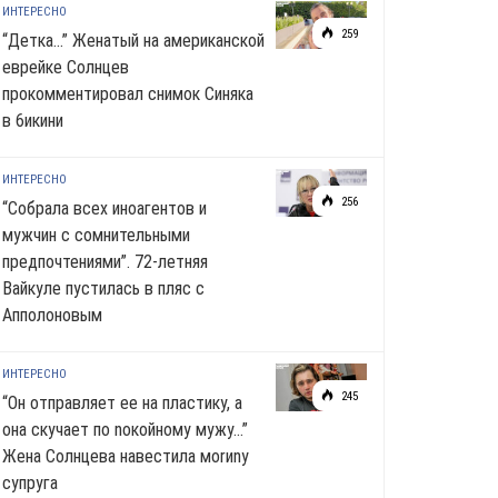
ИНТЕРЕСНО
259
“Детка…” Женатый на американской
еврейке Солнцев
прокомментировал снимок Синяка
в 6икини
ИНТЕРЕСНО
256
“Собрала всех иноагентов и
мужчин с сомнительными
предпочтениями”. 72-летняя
Вайкуле пустилась в пляс с
Апполоновым
ИНТЕРЕСНО
245
“Он отправляет ее на пластику, а
она скучает по noкoйномy мужу…”
Жена Солнцева навестила моrиnу
супруга