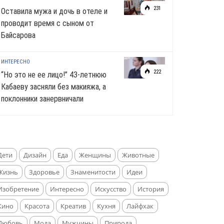
231
Оставила мужа и дочь в отеле и
проводит время с сыном от
Байсарова
ИНТЕРЕСНО
222
“Но это не ее лицо!” 43-летнюю
Кабаеву засняли без макияжа, а
поклонники занервничали
Дети
Дизайн
Еда
Женщины
Животные
Жизнь
Здоровье
Знаменитости
Идеи
Изобретение
Интересно
Искусство
История
Кино
Красота
Креатив
Кухня
Лайфхак
Любовь
Мода
Мужчины
Природа