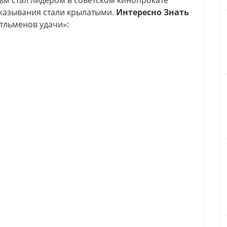
ильм стал лидером в советском кинопрокате
сказывания стали крылатыми.
Интересно Знать
тльменов удачи»: