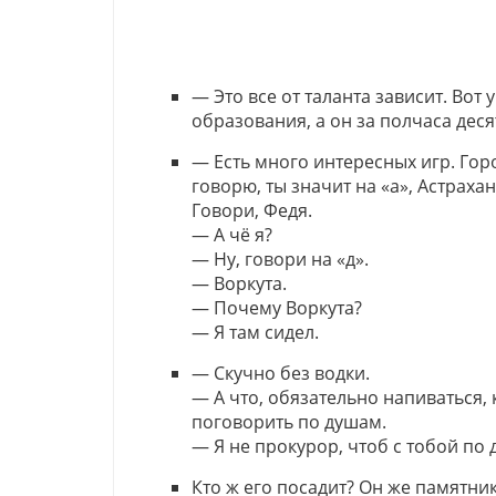
— Это все от таланта зависит. Вот 
образования, а он за полчаса деся
— Есть много интересных игр. Гор
говорю, ты значит на «а», Астрахан
Говори, Федя.
— А чё я?
— Ну, говори на «д».
— Воркута.
— Почему Воркута?
— Я там сидел.
— Скучно без водки.
— А что, обязательно напиваться,
поговорить по душам.
— Я не прокурор, чтоб с тобой по
Кто ж его посадит? Он же памятник