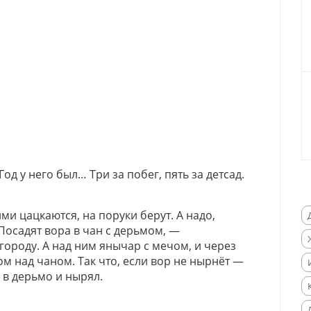
Год у него был… Три за побег, пять за детсад.
ими цацкаются, на поруки берут. А надо,
 Посадят вора в чан с дерьмом, —
о городу. А над ним янычар с мечом, и через
ом над чаном. Так что, если вор не нырнёт —
н в дерьмо и нырял.