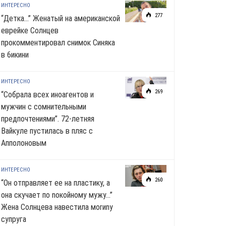
ИНТЕРЕСНО
277
“Детка…” Женатый на американской
еврейке Солнцев
прокомментировал снимок Синяка
в 6икини
ИНТЕРЕСНО
269
“Собрала всех иноагентов и
мужчин с сомнительными
предпочтениями”. 72-летняя
Вайкуле пустилась в пляс с
Апполоновым
ИНТЕРЕСНО
260
“Он отправляет ее на пластику, а
она скучает по noкoйномy мужу…”
Жена Солнцева навестила моrиnу
супруга