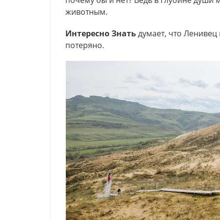
почему бы и нет? Ведь в глубине души 
животным.
Интересно Знать
думает, что Ленивец 
потеряно.