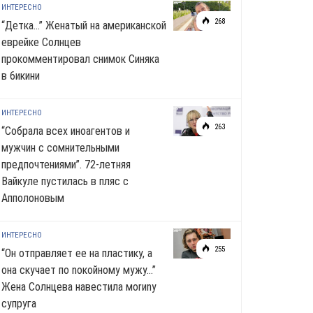
ИНТЕРЕСНО
268
“Детка…” Женатый на американской
еврейке Солнцев
прокомментировал снимок Синяка
в 6икини
ИНТЕРЕСНО
263
“Собрала всех иноагентов и
мужчин с сомнительными
предпочтениями”. 72-летняя
Вайкуле пустилась в пляс с
Апполоновым
ИНТЕРЕСНО
255
“Он отправляет ее на пластику, а
она скучает по noкoйномy мужу…”
Жена Солнцева навестила моrиnу
супруга