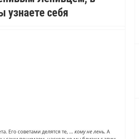
ы узнаете себя
а. Его советами делятся те, …
кому не лень.
А