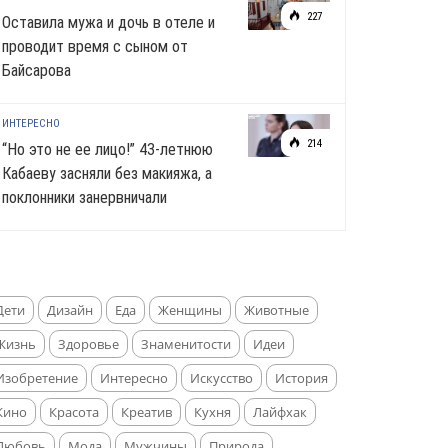
227
Оставила мужа и дочь в отеле и
проводит время с сыном от
Байсарова
ИНТЕРЕСНО
214
“Но это не ее лицо!” 43-летнюю
Кабаеву засняли без макияжа, а
поклонники занервничали
Дети
Дизайн
Еда
Женщины
Животные
Жизнь
Здоровье
Знаменитости
Идеи
Изобретение
Интересно
Искусство
История
Кино
Красота
Креатив
Кухня
Лайфхак
Любовь
Мода
Мужчины
Природа