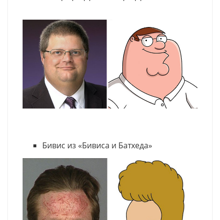
Бивис из «Бивиса и Батхеда»