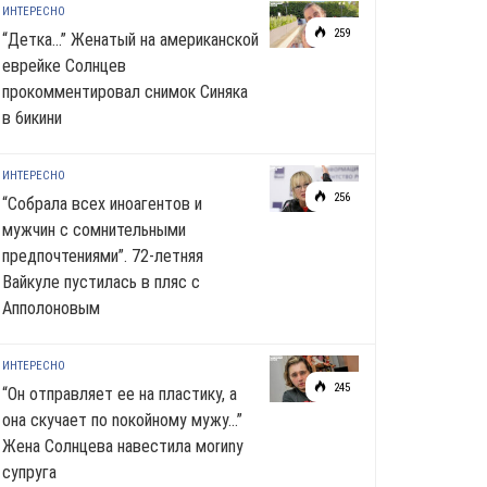
ИНТЕРЕСНО
259
“Детка…” Женатый на американской
еврейке Солнцев
прокомментировал снимок Синяка
в 6икини
ИНТЕРЕСНО
256
“Собрала всех иноагентов и
мужчин с сомнительными
предпочтениями”. 72-летняя
Вайкуле пустилась в пляс с
Апполоновым
ИНТЕРЕСНО
245
“Он отправляет ее на пластику, а
она скучает по noкoйномy мужу…”
Жена Солнцева навестила моrиnу
супруга