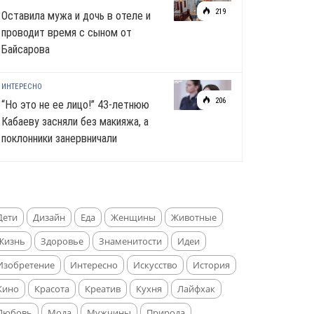
219
Оставила мужа и дочь в отеле и
проводит время с сыном от
Байсарова
ИНТЕРЕСНО
206
“Но это не ее лицо!” 43-летнюю
Кабаеву засняли без макияжа, а
поклонники занервничали
Дети
Дизайн
Еда
Женщины
Животные
Жизнь
Здоровье
Знаменитости
Идеи
Изобретение
Интересно
Искусство
История
Кино
Красота
Креатив
Кухня
Лайфхак
Любовь
Мода
Мужчины
Природа