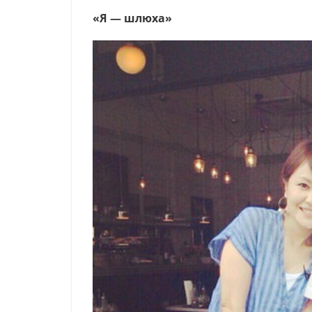
«Я — шлюха»