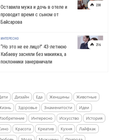
230
Оставила мужа и дочь в отеле и
проводит время с сыном от
Байсарова
ИНТЕРЕСНО
216
“Но это не ее лицо!” 43-летнюю
Кабаеву засняли без макияжа, а
поклонники занервничали
Дети
Дизайн
Еда
Женщины
Животные
Жизнь
Здоровье
Знаменитости
Идеи
Изобретение
Интересно
Искусство
История
Кино
Красота
Креатив
Кухня
Лайфхак
Любовь
Мода
Мужчины
Природа