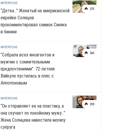
ИНТЕРЕСНО
275
“Детка…” Женатый на американской
еврейке Солнцев
прокомментировал снимок Синяка
в 6икини
ИНТЕРЕСНО
265
“Собрала всех иноагентов и
мужчин с сомнительными
предпочтениями”. 72-летняя
Вайкуле пустилась в пляс с
Апполоновым
ИНТЕРЕСНО
259
“Он отправляет ее на пластику, а
она скучает по noкoйномy мужу…”
Жена Солнцева навестила моrиnу
супруга