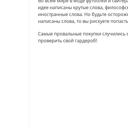
Во всем мире в моде футболки и свите
идее написаны крутые слова, философс
иностранные слова. Но будьте осторожн
написаны слова, то вы рискуете попаст
Самые провальные покупки случились с
проверить свой гардероб!