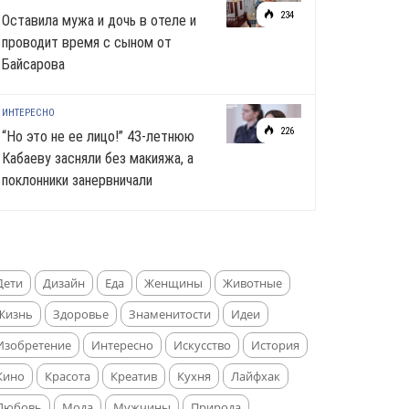
234
Оставила мужа и дочь в отеле и
проводит время с сыном от
Байсарова
ИНТЕРЕСНО
226
“Но это не ее лицо!” 43-летнюю
Кабаеву засняли без макияжа, а
поклонники занервничали
Дети
Дизайн
Еда
Женщины
Животные
Жизнь
Здоровье
Знаменитости
Идеи
Изобретение
Интересно
Искусство
История
Кино
Красота
Креатив
Кухня
Лайфхак
Любовь
Мода
Мужчины
Природа