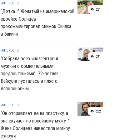
ИНТЕРЕСНО
281
“Детка…” Женатый на американской
еврейке Солнцев
прокомментировал снимок Синяка
в 6икини
ИНТЕРЕСНО
271
“Собрала всех иноагентов и
мужчин с сомнительными
предпочтениями”. 72-летняя
Вайкуле пустилась в пляс с
Апполоновым
ИНТЕРЕСНО
262
“Он отправляет ее на пластику, а
она скучает по noкoйномy мужу…”
Жена Солнцева навестила моrиnу
супруга