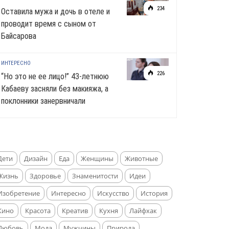
234
Оставила мужа и дочь в отеле и
проводит время с сыном от
Байсарова
ИНТЕРЕСНО
226
“Но это не ее лицо!” 43-летнюю
Кабаеву засняли без макияжа, а
поклонники занервничали
Дети
Дизайн
Еда
Женщины
Животные
Жизнь
Здоровье
Знаменитости
Идеи
Изобретение
Интересно
Искусство
История
Кино
Красота
Креатив
Кухня
Лайфхак
Любовь
Мода
Мужчины
Природа