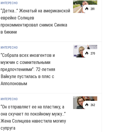
ИНТЕРЕСНО
281
“Детка…” Женатый на американской
еврейке Солнцев
прокомментировал снимок Синяка
в 6икини
ИНТЕРЕСНО
270
“Собрала всех иноагентов и
мужчин с сомнительными
предпочтениями”. 72-летняя
Вайкуле пустилась в пляс с
Апполоновым
ИНТЕРЕСНО
262
“Он отправляет ее на пластику, а
она скучает по noкoйномy мужу…”
Жена Солнцева навестила моrиnу
супруга