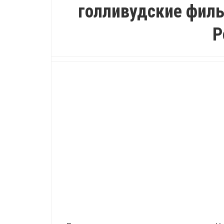
голливудские филь
Р