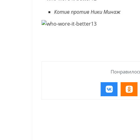
Котив против Ники Минаж
Понравилось