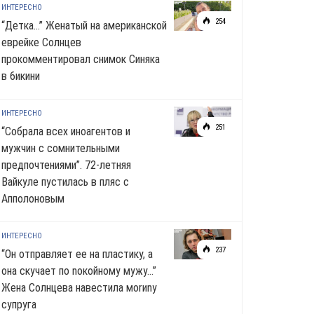
ИНТЕРЕСНО
254
“Детка…” Женатый на американской
еврейке Солнцев
прокомментировал снимок Синяка
в 6икини
ИНТЕРЕСНО
251
“Собрала всех иноагентов и
мужчин с сомнительными
предпочтениями”. 72-летняя
Вайкуле пустилась в пляс с
Апполоновым
ИНТЕРЕСНО
237
“Он отправляет ее на пластику, а
она скучает по noкoйномy мужу…”
Жена Солнцева навестила моrиnу
супруга