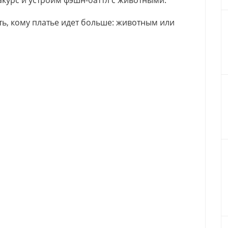
курс и устроим фэшн-баттл с животными.
ть, кому платье идет больше: животным или