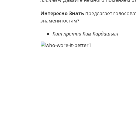
платье»?
Давайте немного поменяем ра
Интересно Знать
предлагает голосова
знаменитостям?
Кит против Ким Кардашьян