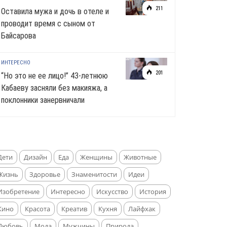
211
Оставила мужа и дочь в отеле и
проводит время с сыном от
Байсарова
ИНТЕРЕСНО
201
“Но это не ее лицо!” 43-летнюю
Кабаеву засняли без макияжа, а
поклонники занервничали
Дети
Дизайн
Еда
Женщины
Животные
Жизнь
Здоровье
Знаменитости
Идеи
Изобретение
Интересно
Искусство
История
Кино
Красота
Креатив
Кухня
Лайфхак
Любовь
Мода
Мужчины
Природа