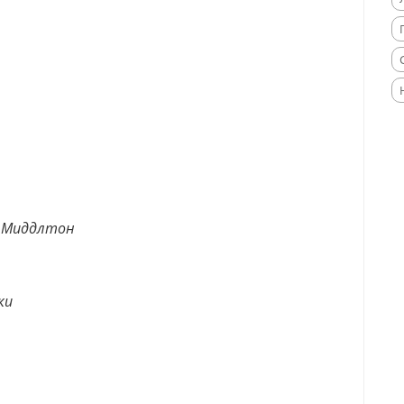
т Миддлтон
ки