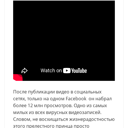
После публикации видео в социальных
сетях, только на одном Facebook он набрал
более 12 млн просмотров. Одно из самых
милых из всех вирусных видеозаписей.
Словом, не восхищаться жизнерадостностью
этого прелестного принца просто