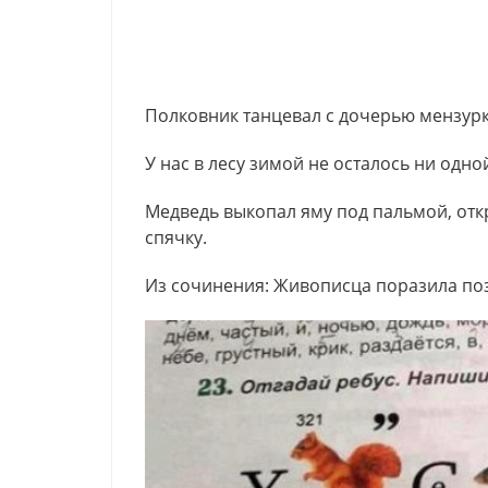
Полковник танцевал с дочерью мензурк
У нас в лесу зимой не осталось ни одн
Медведь выкопал яму под пальмой, откр
спячку.
Из сочинения: Живописца поразила поз