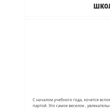
шко
С началом учебного года, хочется всп
партой. Это самое веселое , увлекател