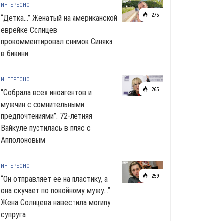
ИНТЕРЕСНО
275
“Детка…” Женатый на американской
еврейке Солнцев
прокомментировал снимок Синяка
в 6икини
ИНТЕРЕСНО
265
“Собрала всех иноагентов и
мужчин с сомнительными
предпочтениями”. 72-летняя
Вайкуле пустилась в пляс с
Апполоновым
ИНТЕРЕСНО
259
“Он отправляет ее на пластику, а
она скучает по noкoйномy мужу…”
Жена Солнцева навестила моrиnу
супруга