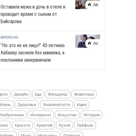
230
Оставила мужа и дочь в отеле и
проводит время с сыном от
Байсарова
ИНТЕРЕСНО
216
“Но это не ее лицо!” 43-летнюю
Кабаеву засняли без макияжа, а
поклонники занервничали
Дети
Дизайн
Еда
Женщины
Животные
Жизнь
Здоровье
Знаменитости
Идеи
Изобретение
Интересно
Искусство
История
Кино
Красота
Креатив
Кухня
Лайфхак
Любовь
Мода
Мужчины
Природа