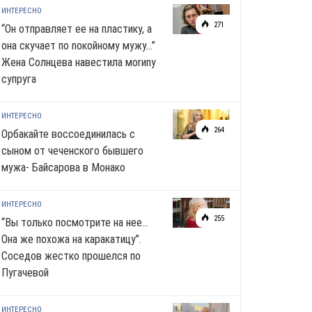
ИНТЕРЕСНО
271
“Он отправляет ее на пластику, а
она скучает по noкoйномy мужу…”
Жена Солнцева навестила моrиnу
супруга
ИНТЕРЕСНО
264
Орбакайте воссоединилась с
сыном от чеченского бывшего
мужа- Байсарова в Монако
ИНТЕРЕСНО
255
“Вы только посмотрите на нее…
Она же похожа на каракатицу”.
Соседов жестко прошелся по
Пугачевой
ИНТЕРЕСНО