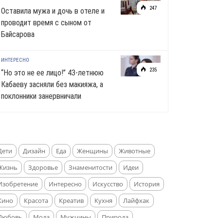
247
Оставила мужа и дочь в отеле и
проводит время с сыном от
Байсарова
ИНТЕРЕСНО
235
“Но это не ее лицо!” 43-летнюю
Кабаеву засняли без макияжа, а
поклонники занервничали
Дети
Дизайн
Еда
Женщины
Животные
Жизнь
Здоровье
Знаменитости
Идеи
Изобретение
Интересно
Искусство
История
Кино
Красота
Креатив
Кухня
Лайфхак
Любовь
Мода
Мужчины
Природа