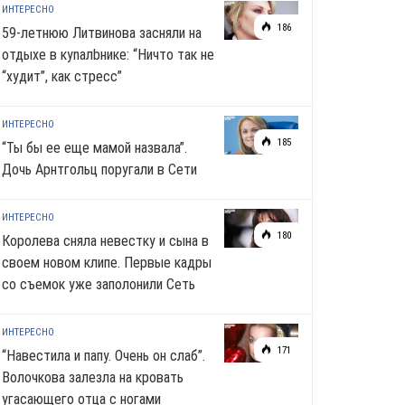
ИНТЕРЕСНО
186
59-летнюю Литвинова засняли на
отдыхе в кynалbнике: “Ничто так не
“худит”, как стресс”
ИНТЕРЕСНО
185
“Ты бы ее еще мамой назвала”.
Дочь Арнтгольц поругали в Сети
ИНТЕРЕСНО
180
Королева сняла невестку и сына в
своем новом клипе. Первые кадры
со съемок уже заполонили Сеть
ИНТЕРЕСНО
171
“Навестила и папу. Очень он слаб”.
Волочкова залезла на кровать
угасающего отца с ногами