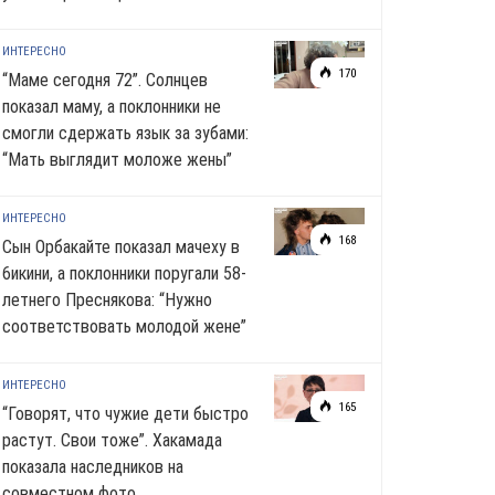
ИНТЕРЕСНО
170
“Маме сегодня 72”. Солнцев
показал маму, а поклонники не
смогли сдержать язык за зубами:
“Мать выглядит моложе жены”
ИНТЕРЕСНО
168
Сын Орбакайте показал мачеху в
6икини, а поклонники поругали 58-
летнего Преснякова: “Нужно
соответствовать молодой жене”
ИНТЕРЕСНО
165
“Говорят, что чужие дети быстро
растут. Свои тоже”. Хакамада
показала наследников на
совместном фото