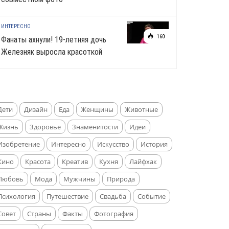
ИНТЕРЕСНО
160
Фанаты ахнули! 19-летняя дочь
Железняк выросла красоткой
Дети
Дизайн
Еда
Женщины
Животные
Жизнь
Здоровье
Знаменитости
Идеи
Изобретение
Интересно
Искусство
История
Кино
Красота
Креатив
Кухня
Лайфхак
Любовь
Мода
Мужчины
Природа
Психология
Путешествие
Свадьба
Событие
Совет
Страны
Факты
Фотография