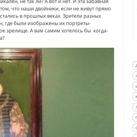
ален, не так ли? А вот и нет. И эта забавная
 том, что наши двойники, если не живут прямо
остались в прошлых веках. Зрители разных
н, где были изображены их портреты-
ое зрелище. А вам самим хотелось бы когда-
а?