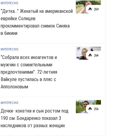
ИНТЕРЕСНО
269
“Детка…” Женатый на американской
еврейке Солнцев
прокомментировал снимок Синяка
в 6икини
ИНТЕРЕСНО
264
“Собрала всех иноагентов и
мужчин с сомнительными
предпочтениями”. 72-летняя
Вайкуле пустилась в пляс с
Апполоновым
ИНТЕРЕСНО
256
Дочки- кокетки и сын ростом под
190 см. Бондаренко показал 3
наследников от разных женщин