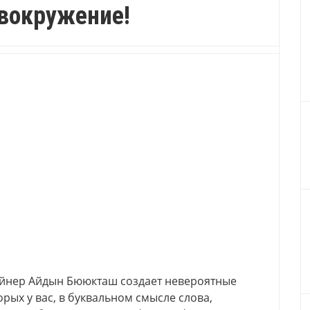
овокружение!
айнер Айдын Бююкташ создает невероятные
рых у вас, в буквальном смысле слова,