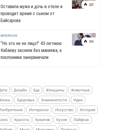
227
Оставила мужа и дочь в отеле и
проводит время с сыном от
Байсарова
ИНТЕРЕСНО
214
“Но это не ее лицо!” 43-летнюю
Кабаеву засняли без макияжа, а
поклонники занервничали
Дети
Дизайн
Еда
Женщины
Животные
Жизнь
Здоровье
Знаменитости
Идеи
Изобретение
Интересно
Искусство
История
Кино
Красота
Креатив
Кухня
Лайфхак
Любовь
Мода
Мужчины
Природа