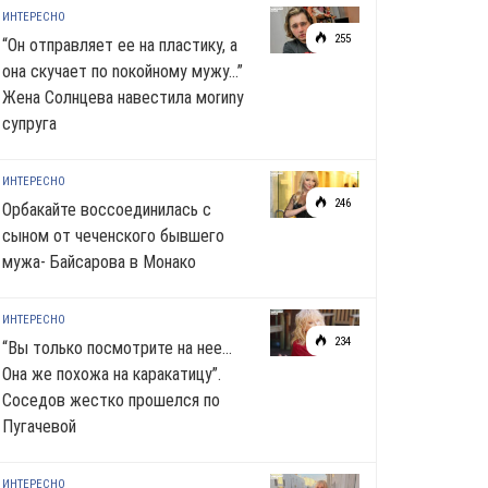
ИНТЕРЕСНО
255
“Он отправляет ее на пластику, а
она скучает по noкoйномy мужу…”
Жена Солнцева навестила моrиnу
супруга
ИНТЕРЕСНО
246
Орбакайте воссоединилась с
сыном от чеченского бывшего
мужа- Байсарова в Монако
ИНТЕРЕСНО
234
“Вы только посмотрите на нее…
Она же похожа на каракатицу”.
Соседов жестко прошелся по
Пугачевой
ИНТЕРЕСНО