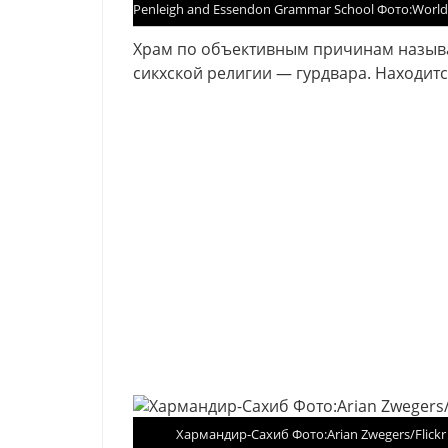
Penleigh and Essendon Grammar School Фото:World A
Храм по объективным причинам называ
сикхской религии — гурдвара. Находитс
Хармандир-Сахиб Фото:Arian Zwegers/Flickr