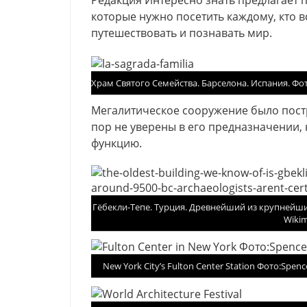
Редакция Интересно знать предлагает 
которые нужно посетить каждому, кто в
путешествовать и познавать мир.
Храм Святого Семейства. Барселона. Испания. Фо
Мегалитическое сооружение было постро
пор не уверены в его предназначении,
функцию.
Гёбекли-Тепе. Турция. Древнейший из крупнейши
Wiki
New York City’s Fulton Center Station Фото:Spence