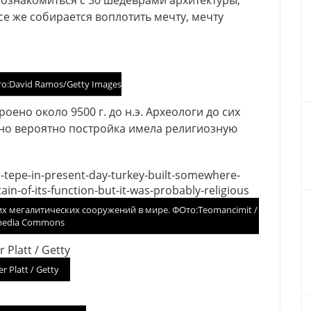
познакомиться с 30 шедеврами архитектуры,
се же собирается воплотить мечту, мечту
то:David Ramos/Getty Images
ено около 9500 г. до н.э. Археологи до сих
 но вероятно постройка имела религиозную
х мегалитических сооружений в мире. ФОто:Teomancimit /
media Commons
r Platt / Getty