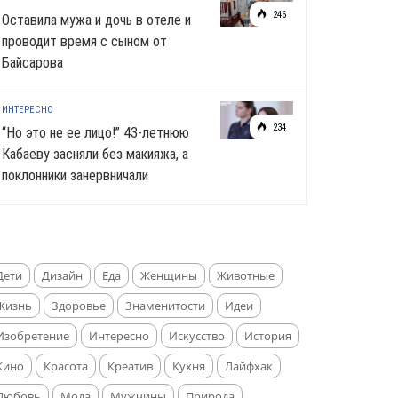
246
Оставила мужа и дочь в отеле и
проводит время с сыном от
Байсарова
ИНТЕРЕСНО
234
“Но это не ее лицо!” 43-летнюю
Кабаеву засняли без макияжа, а
поклонники занервничали
Дети
Дизайн
Еда
Женщины
Животные
Жизнь
Здоровье
Знаменитости
Идеи
Изобретение
Интересно
Искусство
История
Кино
Красота
Креатив
Кухня
Лайфхак
Любовь
Мода
Мужчины
Природа