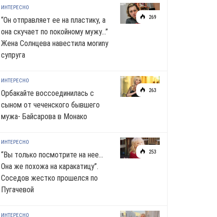
ИНТЕРЕСНО
269
“Он отправляет ее на пластику, а
она скучает по noкoйномy мужу…”
Жена Солнцева навестила моrиnу
супруга
ИНТЕРЕСНО
263
Орбакайте воссоединилась с
сыном от чеченского бывшего
мужа- Байсарова в Монако
ИНТЕРЕСНО
253
“Вы только посмотрите на нее…
Она же похожа на каракатицу”.
Соседов жестко прошелся по
Пугачевой
ИНТЕРЕСНО