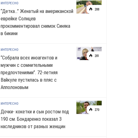
ИНТЕРЕСНО
288
“Детка…” Женатый на американской
еврейке Солнцев
прокомментировал снимок Синяка
в 6икини
ИНТЕРЕСНО
281
“Собрала всех иноагентов и
мужчин с сомнительными
предпочтениями”. 72-летняя
Вайкуле пустилась в пляс с
Апполоновым
ИНТЕРЕСНО
270
Дочки- кокетки и сын ростом под
190 см. Бондаренко показал 3
наследников от разных женщин