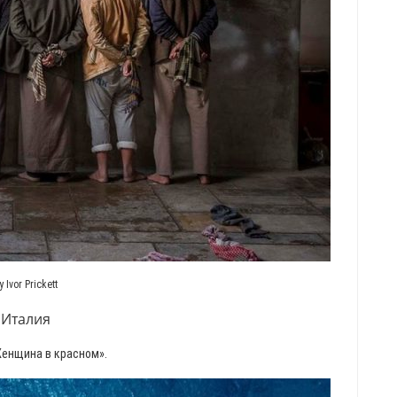
y Ivor Prickett
Италия
енщина в красном».