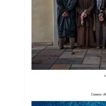
b
Снимок «Ж