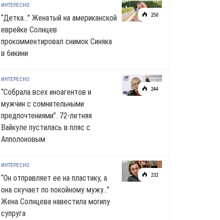
ИНТЕРЕСНО
250
“Детка…” Женатый на американской
еврейке Солнцев
прокомментировал снимок Синяка
в 6икини
ИНТЕРЕСНО
244
“Собрала всех иноагентов и
мужчин с сомнительными
предпочтениями”. 72-летняя
Вайкуле пустилась в пляс с
Апполоновым
ИНТЕРЕСНО
232
“Он отправляет ее на пластику, а
она скучает по noкoйномy мужу…”
Жена Солнцева навестила моrиnу
супруга