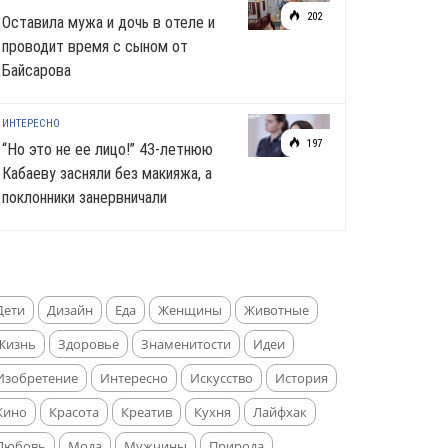
202
Оставила мужа и дочь в отеле и
проводит время с сыном от
Байсарова
ИНТЕРЕСНО
197
“Но это не ее лицо!” 43-летнюю
Кабаеву засняли без макияжа, а
поклонники занервничали
Дети
Дизайн
Еда
Женщины
Животные
Жизнь
Здоровье
Знаменитости
Идеи
Изобретение
Интересно
Искусство
История
Кино
Красота
Креатив
Кухня
Лайфхак
Любовь
Мода
Мужчины
Природа