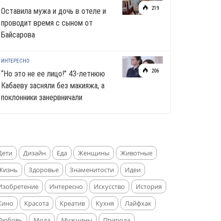
219
Оставила мужа и дочь в отеле и
проводит время с сыном от
Байсарова
ИНТЕРЕСНО
206
“Но это не ее лицо!” 43-летнюю
Кабаеву засняли без макияжа, а
поклонники занервничали
Дети
Дизайн
Еда
Женщины
Животные
Жизнь
Здоровье
Знаменитости
Идеи
Изобретение
Интересно
Искусство
История
Кино
Красота
Креатив
Кухня
Лайфхак
Любовь
Мода
Мужчины
Природа