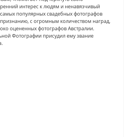
кренний интерес к людям и ненавязчивый
з самых популярных свадебных фотографов
у признанию, с огромным количеством наград,
соко оцененных фотографов Австралии.
ьной Фотографии присудил ему звание
а.