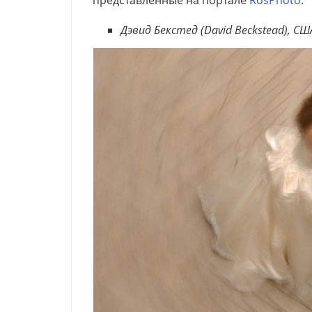
представленные на портале
RosPhoto
:
Дэвид Бекстед (David Beckstead), СШ