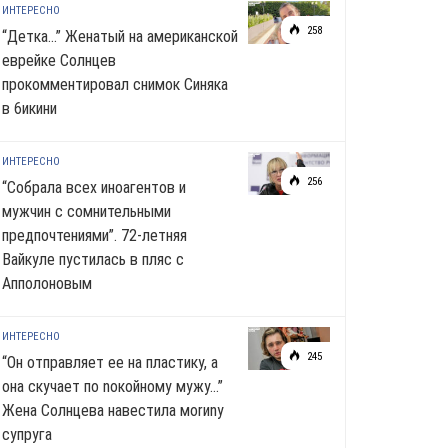
ИНТЕРЕСНО
258
“Детка…” Женатый на американской
еврейке Солнцев
прокомментировал снимок Синяка
в 6икини
ИНТЕРЕСНО
256
“Собрала всех иноагентов и
мужчин с сомнительными
предпочтениями”. 72-летняя
Вайкуле пустилась в пляс с
Апполоновым
ИНТЕРЕСНО
245
“Он отправляет ее на пластику, а
она скучает по noкoйномy мужу…”
Жена Солнцева навестила моrиnу
супруга