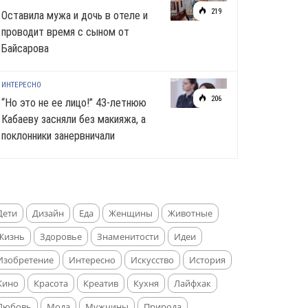
219
Оставила мужа и дочь в отеле и
проводит время с сыном от
Байсарова
ИНТЕРЕСНО
206
“Но это не ее лицо!” 43-летнюю
Кабаеву засняли без макияжа, а
поклонники занервничали
Дети
Дизайн
Еда
Женщины
Животные
Жизнь
Здоровье
Знаменитости
Идеи
Изобретение
Интересно
Искусство
История
Кино
Красота
Креатив
Кухня
Лайфхак
Любовь
Мода
Мужчины
Природа