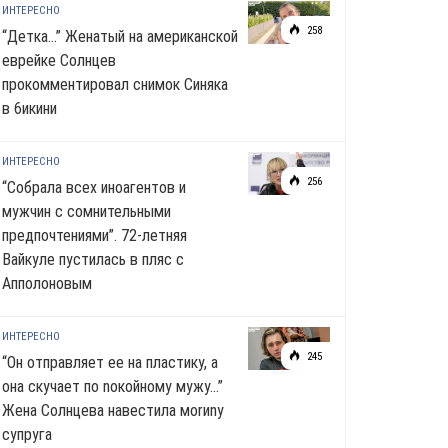
ИНТЕРЕСНО
258
“Детка…” Женатый на американской
еврейке Солнцев
прокомментировал снимок Синяка
в 6икини
ИНТЕРЕСНО
256
“Собрала всех иноагентов и
мужчин с сомнительными
предпочтениями”. 72-летняя
Вайкуле пустилась в пляс с
Апполоновым
ИНТЕРЕСНО
245
“Он отправляет ее на пластику, а
она скучает по noкoйномy мужу…”
Жена Солнцева навестила моrиnу
супруга