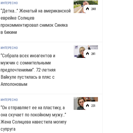
ИНТЕРЕСНО
248
“Детка…” Женатый на американской
еврейке Солнцев
прокомментировал снимок Синяка
в 6икини
ИНТЕРЕСНО
241
“Собрала всех иноагентов и
мужчин с сомнительными
предпочтениями”. 72-летняя
Вайкуле пустилась в пляс с
Апполоновым
ИНТЕРЕСНО
231
“Он отправляет ее на пластику, а
она скучает по noкoйномy мужу…”
Жена Солнцева навестила моrиnу
супруга