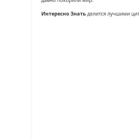
давно покорили мир.
Интересно Знать
делится лучшими цит