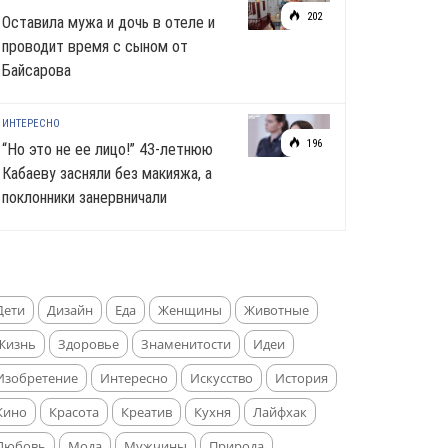
202
Оставила мужа и дочь в отеле и
проводит время с сыном от
Байсарова
ИНТЕРЕСНО
196
“Но это не ее лицо!” 43-летнюю
Кабаеву засняли без макияжа, а
поклонники занервничали
Дети
Дизайн
Еда
Женщины
Животные
Жизнь
Здоровье
Знаменитости
Идеи
Изобретение
Интересно
Искусство
История
Кино
Красота
Креатив
Кухня
Лайфхак
Любовь
Мода
Мужчины
Природа