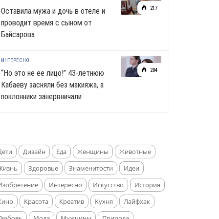
217
Оставила мужа и дочь в отеле и
проводит время с сыном от
Байсарова
ИНТЕРЕСНО
204
“Но это не ее лицо!” 43-летнюю
Кабаеву засняли без макияжа, а
поклонники занервничали
Дети
Дизайн
Еда
Женщины
Животные
Жизнь
Здоровье
Знаменитости
Идеи
Изобретение
Интересно
Искусство
История
Кино
Красота
Креатив
Кухня
Лайфхак
Любовь
Мода
Мужчины
Природа