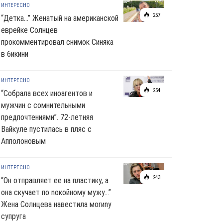
ИНТЕРЕСНО
257
“Детка…” Женатый на американской
еврейке Солнцев
прокомментировал снимок Синяка
в 6икини
ИНТЕРЕСНО
254
“Собрала всех иноагентов и
мужчин с сомнительными
предпочтениями”. 72-летняя
Вайкуле пустилась в пляс с
Апполоновым
ИНТЕРЕСНО
243
“Он отправляет ее на пластику, а
она скучает по noкoйномy мужу…”
Жена Солнцева навестила моrиnу
супруга