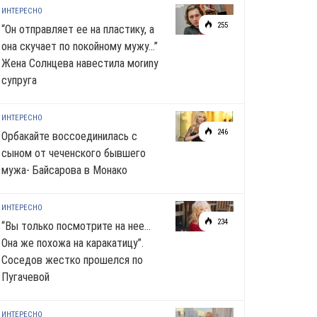
ИНТЕРЕСНО
255
“Он отправляет ее на пластику, а
она скучает по noкoйномy мужу…”
Жена Солнцева навестила моrиnу
супруга
ИНТЕРЕСНО
246
Орбакайте воссоединилась с
сыном от чеченского бывшего
мужа- Байсарова в Монако
ИНТЕРЕСНО
234
“Вы только посмотрите на нее…
Она же похожа на каракатицу”.
Соседов жестко прошелся по
Пугачевой
ИНТЕРЕСНО