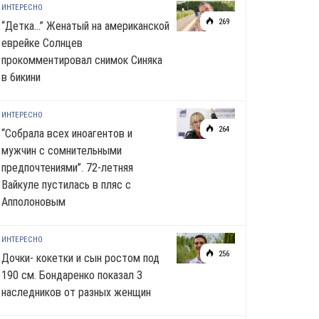
ИНТЕРЕСНО
269
“Детка…” Женатый на американской
еврейке Солнцев
прокомментировал снимок Синяка
в 6икини
ИНТЕРЕСНО
264
“Собрала всех иноагентов и
мужчин с сомнительными
предпочтениями”. 72-летняя
Вайкуле пустилась в пляс с
Апполоновым
ИНТЕРЕСНО
256
Дочки- кокетки и сын ростом под
190 см. Бондаренко показал 3
наследников от разных женщин