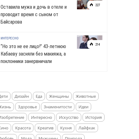
227
Оставила мужа и дочь в отеле и
проводит время с сыном от
Байсарова
ИНТЕРЕСНО
214
“Но это не ее лицо!” 43-летнюю
Кабаеву засняли без макияжа, а
поклонники занервничали
Дети
Дизайн
Еда
Женщины
Животные
Жизнь
Здоровье
Знаменитости
Идеи
Изобретение
Интересно
Искусство
История
Кино
Красота
Креатив
Кухня
Лайфхак
Любовь
Мода
Мужчины
Природа