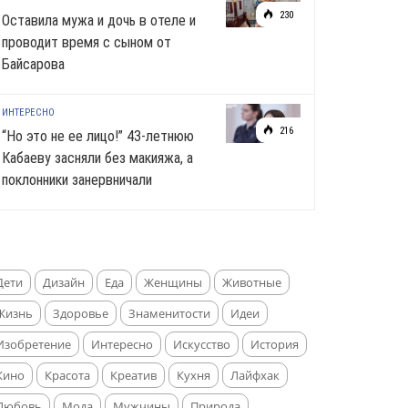
230
Оставила мужа и дочь в отеле и
проводит время с сыном от
Байсарова
ИНТЕРЕСНО
216
“Но это не ее лицо!” 43-летнюю
Кабаеву засняли без макияжа, а
поклонники занервничали
Дети
Дизайн
Еда
Женщины
Животные
Жизнь
Здоровье
Знаменитости
Идеи
Изобретение
Интересно
Искусство
История
Кино
Красота
Креатив
Кухня
Лайфхак
Любовь
Мода
Мужчины
Природа