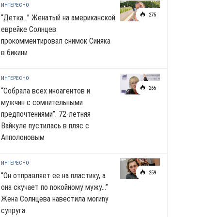
ИНТЕРЕСНО
275
“Детка…” Женатый на американской
еврейке Солнцев
прокомментировал снимок Синяка
в 6икини
ИНТЕРЕСНО
265
“Собрала всех иноагентов и
мужчин с сомнительными
предпочтениями”. 72-летняя
Вайкуле пустилась в пляс с
Апполоновым
ИНТЕРЕСНО
259
“Он отправляет ее на пластику, а
она скучает по noкoйномy мужу…”
Жена Солнцева навестила моrиnу
супруга