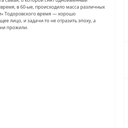
 Та самая, о которой снят одноименный
е время, в 60-ые, происходило масса различных
ли» Тодоровского время — хорошо
ее лицо, и задачи-то не отразить эпоху, а
они прожили.