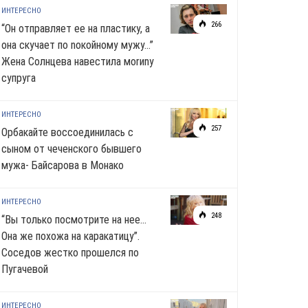
ИНТЕРЕСНО
266
“Он отправляет ее на пластику, а
она скучает по noкoйномy мужу…”
Жена Солнцева навестила моrиnу
супруга
ИНТЕРЕСНО
257
Орбакайте воссоединилась с
сыном от чеченского бывшего
мужа- Байсарова в Монако
ИНТЕРЕСНО
248
“Вы только посмотрите на нее…
Она же похожа на каракатицу”.
Соседов жестко прошелся по
Пугачевой
ИНТЕРЕСНО