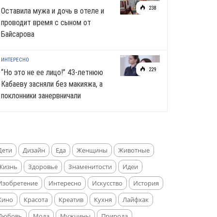
238
Оставила мужа и дочь в отеле и
проводит время с сыном от
Байсарова
ИНТЕРЕСНО
229
“Но это не ее лицо!” 43-летнюю
Кабаеву засняли без макияжа, а
поклонники занервничали
Дети
Дизайн
Еда
Женщины
Животные
Жизнь
Здоровье
Знаменитости
Идеи
Изобретение
Интересно
Искусство
История
Кино
Красота
Креатив
Кухня
Лайфхак
Любовь
Мода
Мужчины
Природа