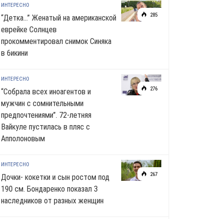
ИНТЕРЕСНО
285
“Детка…” Женатый на американской
еврейке Солнцев
прокомментировал снимок Синяка
в 6икини
ИНТЕРЕСНО
276
“Собрала всех иноагентов и
мужчин с сомнительными
предпочтениями”. 72-летняя
Вайкуле пустилась в пляс с
Апполоновым
ИНТЕРЕСНО
267
Дочки- кокетки и сын ростом под
190 см. Бондаренко показал 3
наследников от разных женщин