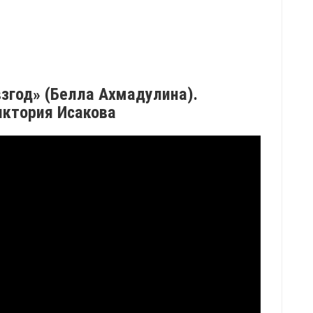
взгод» (Белла Ахмадулина).
иктория Исакова