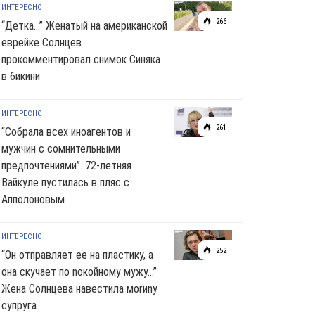
ИНТЕРЕСНО
266
“Детка…” Женатый на американской
еврейке Солнцев
прокомментировал снимок Синяка
в 6икини
ИНТЕРЕСНО
261
“Собрала всех иноагентов и
мужчин с сомнительными
предпочтениями”. 72-летняя
Вайкуле пустилась в пляс с
Апполоновым
ИНТЕРЕСНО
252
“Он отправляет ее на пластику, а
она скучает по noкoйномy мужу…”
Жена Солнцева навестила моrиnу
супруга