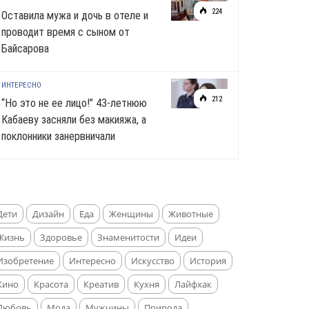
224
Оставила мужа и дочь в отеле и
проводит время с сыном от
Байсарова
ИНТЕРЕСНО
212
“Но это не ее лицо!” 43-летнюю
Кабаеву засняли без макияжа, а
поклонники занервничали
Дети
Дизайн
Еда
Женщины
Животные
Жизнь
Здоровье
Знаменитости
Идеи
Изобретение
Интересно
Искусство
История
Кино
Красота
Креатив
Кухня
Лайфхак
Любовь
Мода
Мужчины
Природа