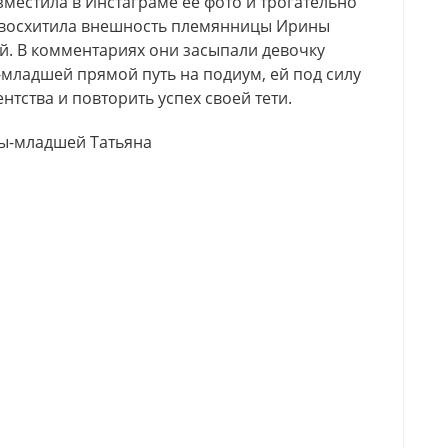
зместила в Инстаграме ее фото и трогательно
и восхитила внешность племянницы Ирины
ей. В комментариях они засыпали девочку
младшей прямой путь на подиум, ей под силу
тства и повторить успех своей тети.
ы-младшей Татьяна