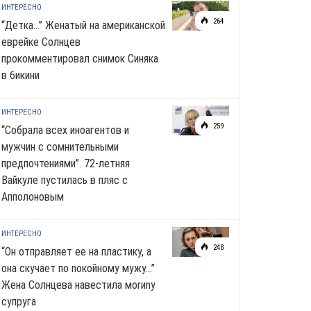
ИНТЕРЕСНО
264
“Детка…” Женатый на американской
еврейке Солнцев
прокомментировал снимок Синяка
в 6икини
ИНТЕРЕСНО
259
“Собрала всех иноагентов и
мужчин с сомнительными
предпочтениями”. 72-летняя
Вайкуле пустилась в пляс с
Апполоновым
ИНТЕРЕСНО
248
“Он отправляет ее на пластику, а
она скучает по noкoйномy мужу…”
Жена Солнцева навестила моrиnу
супруга