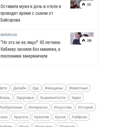
221
Оставила мужа и дочь в отеле и
проводит время с сыном от
Байсарова
ИНТЕРЕСНО
208
“Но это не ее лицо!” 43-летнюю
Кабаеву засняли без макияжа, а
поклонники занервничали
Дети
Дизайн
Еда
Женщины
Животные
Жизнь
Здоровье
Знаменитости
Идеи
Изобретение
Интересно
Искусство
История
Кино
Красота
Креатив
Кухня
Лайфхак
Любовь
Мода
Мужчины
Природа