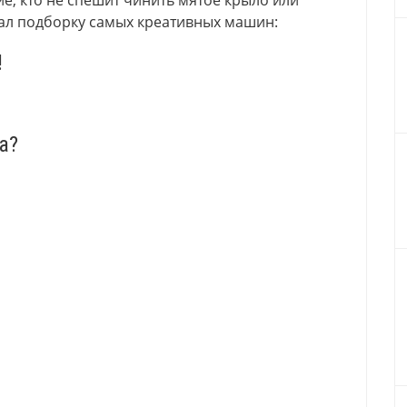
кие, кто не спешит чинить мятое крыло или
ал подборку самых креативных машин:
!
а?