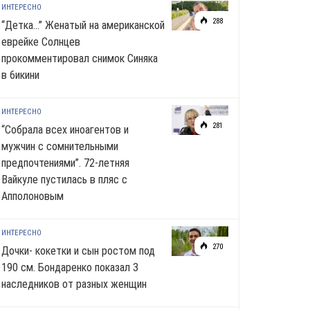
ИНТЕРЕСНО
288
“Детка…” Женатый на американской
еврейке Солнцев
прокомментировал снимок Синяка
в 6икини
ИНТЕРЕСНО
281
“Собрала всех иноагентов и
мужчин с сомнительными
предпочтениями”. 72-летняя
Вайкуле пустилась в пляс с
Апполоновым
ИНТЕРЕСНО
270
Дочки- кокетки и сын ростом под
190 см. Бондаренко показал 3
наследников от разных женщин