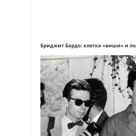
Бриджит Бардо: клетка
«
виши» и л