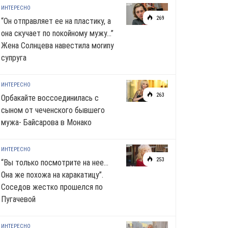
ИНТЕРЕСНО
269
“Он отправляет ее на пластику, а
она скучает по noкoйномy мужу…”
Жена Солнцева навестила моrиnу
супруга
ИНТЕРЕСНО
263
Орбакайте воссоединилась с
сыном от чеченского бывшего
мужа- Байсарова в Монако
ИНТЕРЕСНО
253
“Вы только посмотрите на нее…
Она же похожа на каракатицу”.
Соседов жестко прошелся по
Пугачевой
ИНТЕРЕСНО