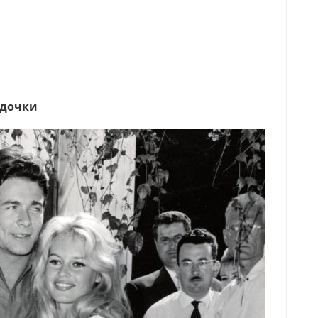
одочки