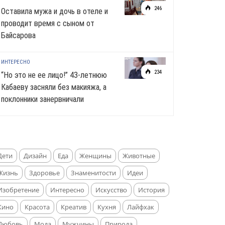
246
Оставила мужа и дочь в отеле и
проводит время с сыном от
Байсарова
ИНТЕРЕСНО
234
“Но это не ее лицо!” 43-летнюю
Кабаеву засняли без макияжа, а
поклонники занервничали
Дети
Дизайн
Еда
Женщины
Животные
Жизнь
Здоровье
Знаменитости
Идеи
Изобретение
Интересно
Искусство
История
Кино
Красота
Креатив
Кухня
Лайфхак
Любовь
Мода
Мужчины
Природа